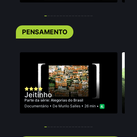
PENSAMENTO
Ign
Jeitinho
Br
Parte da série: Alegorias do Brasil
Parte 
Documentário
• De
Murilo Salles
• 26 min •
Docum