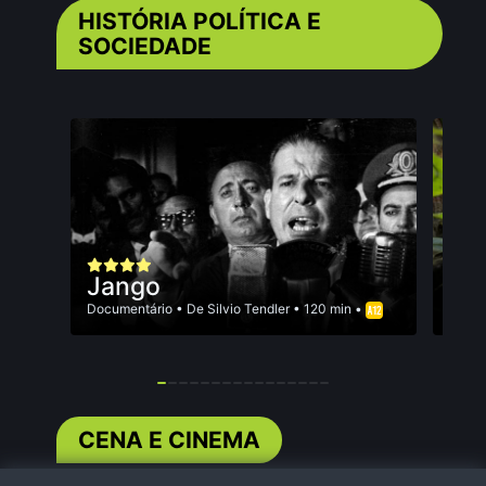
HISTÓRIA POLÍTICA E
SOCIEDADE
Ter
Jango
Parte 
Documentário
• De
Silvio Tendler
• 120 min •
Docum
CENA E CINEMA