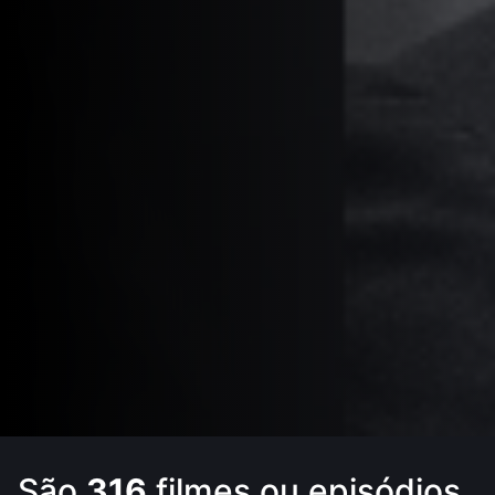
São
316
filmes ou episódios