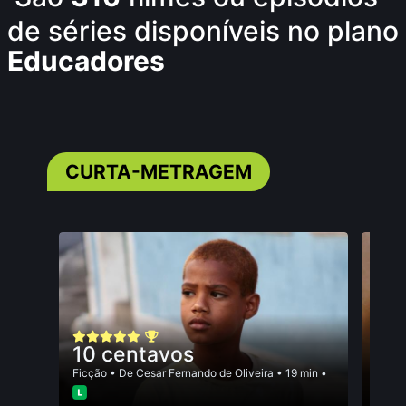
de séries disponíveis no plano
Educadores
CURTA-METRAGEM
10 centavos
Mul
Ficção
• De
Cesar Fernando de Oliveira
• 19 min •
Docum
• 20 