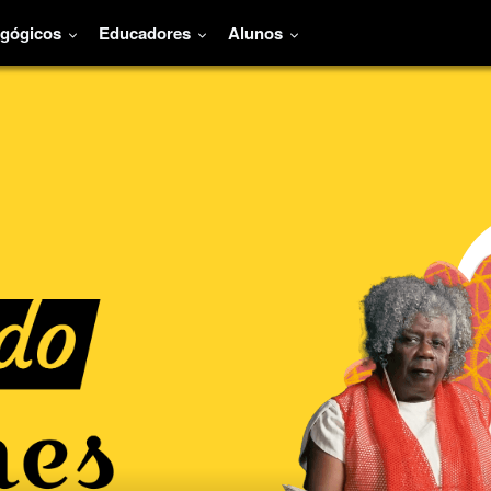
agógicos
Educadores
Alunos