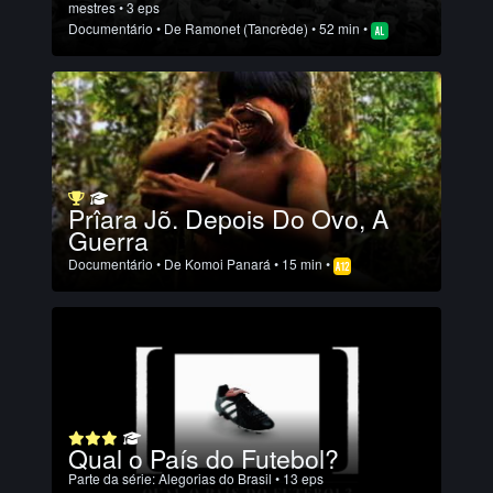
mestres
• 3 eps
Documentário
• De
Ramonet (Tancrède)
• 52 min •
Prîara Jõ. Depois Do Ovo, A
Guerra
Documentário
• De
Komoi Panará
• 15 min •
Qual o País do Futebol?
Parte da série:
Alegorias do Brasil
• 13 eps