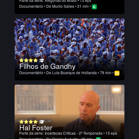
Parte da série:
Alegorias do Brasil
• 13 eps
Documentário
• De
Murilo Salles
• 31 min •
Filhos de Gandhy
Documentário
• De
Lula Buarque de Hollanda
• 78 min •
Hal Foster
Parte da série:
Incertezas Críticas - 2ª Temporada
• 13 eps
Documentário
• De
Daniel Augusto
• 26 min •