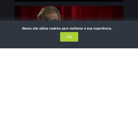
Nosso site utiliza cookies para melhorar a sua experiência.
OK
Galileo, o Mensageiro das
Estrelas
Documentário
• De
Philippe Tourancheau
• 52 min •
Antoine Compagnon
Parte da série:
Incertezas Críticas - 2ª Temporada
• 13 eps
Documentário
• De
Daniel Augusto
• 26 min •