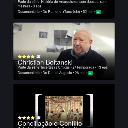
Parte da série:
História do Anarquismo: sem deuses, sem
mestres
• 3 eps
Documentário
• De
Ramonet (Tancrède)
• 52 min •
Christian Boltanski
Parte da série:
Incertezas Críticas - 2ª Temporada
• 13 eps
Documentário
• De
Daniel Augusto
• 26 min •
Conciliação e Conflito